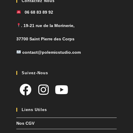
Contactez Nous
s
v
06 68 83 89 92
u
e
. 19-21 rue de la Morinerie,
s
37700 Saint Pierre des Corps
É
v
contact@polemicstudio.com
è
n
Suivez-Nous
e
m
e
n
t
Liens Utiles
s
Nos CGV