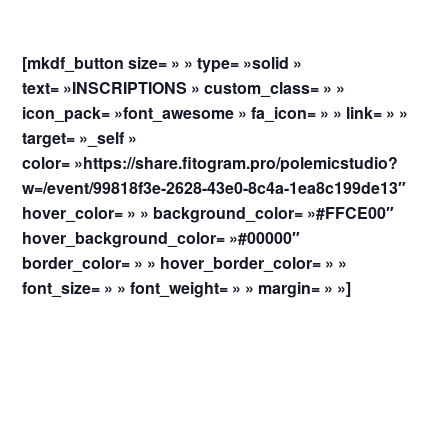
_
_
[mkdf_button size= » » type= »solid »
text= »INSCRIPTIONS » custom_class= » »
icon_pack= »font_awesome » fa_icon= » » link= » »
target= »_self »
color= »https://share.fitogram.pro/polemicstudio?
w=/event/99818f3e-2628-43e0-8c4a-1ea8c199de13″
hover_color= » » background_color= »#FFCE00″
hover_background_color= »#00000″
border_color= » » hover_border_color= » »
font_size= » » font_weight= » » margin= » »]
_
_
_