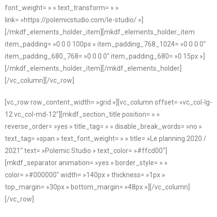
font_weight= » » text_transform= » »
link= »https://polemicstudio.com/le-studio/ »]
[/mkdf_elements_holder_item][mkdf_elements_holder_item
item_padding= »0 0 0 100px » item_padding_768_1024= »0 0 0 0″
item_padding_680_768= »0 0 0 0″ item_padding_680= »0 15px »]
[/mkdf_elements_holder_item][/mkdf_elements_holder]
[/vc_column][/vc_row]
[vc_row row_content_width= »grid »][vc_column offset= »vc_col-lg-
12 vc_col-md-12″][mkdf_section_title position= » »
reverse_order= »yes » title_tag= » » disable_break_words= »no »
text_tag= »span » text_font_weight= » » title= »Le planning 2020 /
2021″ text= »Polemic Studio » text_color= »#ffcd00″]
[mkdf_separator animation= »yes » border_style= » »
color= »#000000″ width= »140px » thickness= »1px »
top_margin= »30px » bottom_margin= »48px »][/vc_column]
[/vc_row]