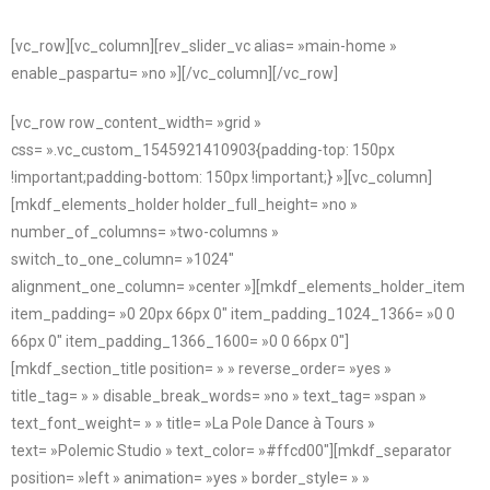
[vc_row][vc_column][rev_slider_vc alias= »main-home »
enable_paspartu= »no »][/vc_column][/vc_row]
[vc_row row_content_width= »grid »
css= ».vc_custom_1545921410903{padding-top: 150px
!important;padding-bottom: 150px !important;} »][vc_column]
[mkdf_elements_holder holder_full_height= »no »
number_of_columns= »two-columns »
switch_to_one_column= »1024″
alignment_one_column= »center »][mkdf_elements_holder_item
item_padding= »0 20px 66px 0″ item_padding_1024_1366= »0 0
66px 0″ item_padding_1366_1600= »0 0 66px 0″]
[mkdf_section_title position= » » reverse_order= »yes »
title_tag= » » disable_break_words= »no » text_tag= »span »
text_font_weight= » » title= »La Pole Dance à Tours »
text= »Polemic Studio » text_color= »#ffcd00″][mkdf_separator
position= »left » animation= »yes » border_style= » »