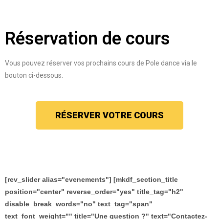
Réservation de cours
Vous pouvez réserver vos prochains cours de Pole dance via le
bouton ci-dessous.
RÉSERVER VOTRE COURS
[rev_slider alias="evenements"] [mkdf_section_title
position="center" reverse_order="yes" title_tag="h2"
disable_break_words="no" text_tag="span"
text_font_weight="" title="Une question ?" text="Contactez-